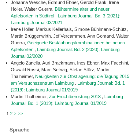
Johanna Wesche, Edmund Ebner, Gerold Frank, Irene
Höller, Walter Guerra,
Blühtermine alter und neuer
Apfelsorten in Südtirol
,
Laimburg Journal: Bd. 3 (2021):
Laimburg Journal 03/2021
Irene Höller, Markus Kellerhals, Simone Bühlmann-Schütz,
Martin Brüggenwirth, Jef Vercammen, Ann Gomand, Walter
Guerra,
Geeignete Bestäubungskombinationen bei neuen
Apfelsorten
,
Laimburg Journal: Bd. 2 (2020): Laimburg
Journal 02/2020
Angelo Zanella, Auri Brackmann, Ines Ebner, Max Facchini,
Oswald Rossi, Marc Sellwig, Stefan Stürz, Martin
Thalheimer,
Neuigkeiten zur Obstlagerung: die Tagung 2019
am Versuchszentrum Laimburg
,
Laimburg Journal: Bd. 1
(2019): Laimburg Journal 01/2019
Martin Thalheimer,
Zur Fruchtberostung 2018
,
Laimburg
Journal: Bd. 1 (2019): Laimburg Journal 01/2019
1
2
>
>>
Sprache