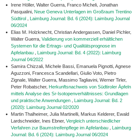
Irene Höller, Walter Guerra, Franco Micheli, Jonathan
Pasqualini,
Neue Geneva Unterlagen im Großraum Trentino
Südtirol
,
Laimburg Journal: Bd. 6 (2024): Laimburg Journal
06/2024
Elias M. Holzknecht, Christian Andergassen, Daniel Pichler,
Walter Guerra,
Validierung von kommerziell erhältlichen
Systemen für die Ertrags- und Qualitätsprognose im
Apfelanbau
,
Laimburg Journal: Bd. 4 (2022): Laimburg
Journal 04/2022
Samira Chizzali, Michele Bassi, Emanuela Pignotti, Agnese
Aguzzoni, Francesca Scandellari, Giulio Voto, Pietro
Zignale, Walter Guerra, Massimo Tagliavini, Werner Tirler,
Peter Robatscher,
Herkunftsnachweis von Südtiroler Äpfeln
mittels Analyse des Sr-Isotopenverhältnisses: Grundlagen
und praktische Anwendungen
,
Laimburg Journal: Bd. 2
(2020): Laimburg Journal 02/2020
Martin Thalheimer, Julia Martinelli, Markus Kelderer, Ewald
Lardschneider, Ines Ebner,
Vergleich unterschiedlicher
Verfahren zur Baumstreifenpflege im Apfelanbau
,
Laimburg
Journal: Bd. 6 (2024): Laimburg Journal 06/2024