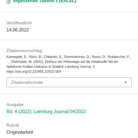
ergänzende Tabelle 1 (EXCEL)
Veröffentlicht
14.06.2022
Zitationsvorschlag
Kaneppele, E., Stürz, B., Chitarrini, G., Eisenstecken, D., Rossi, O., Robatscher, P.,
… Oberhuber, M. (2022). Einfluss der Höhenlage auf die Inhaltstoffe bei der
Apfelsorte Golden Delicious in Südtirol.
Laimburg Journal
,
4
.
https://doi.org/10.23796/LJ/2022.004
Zitationsformate
Ausgabe
Bd. 4 (2022): Laimburg Journal 04/2022
Rubrik
Originalarbeit