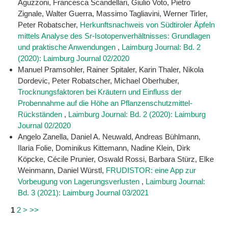
Aguzzoni, Francesca Scandellari, Giulio Voto, Pietro
Zignale, Walter Guerra, Massimo Tagliavini, Werner Tirler,
Peter Robatscher,
Herkunftsnachweis von Südtiroler Äpfeln
mittels Analyse des Sr-Isotopenverhältnisses: Grundlagen
und praktische Anwendungen
,
Laimburg Journal: Bd. 2
(2020): Laimburg Journal 02/2020
Manuel Pramsohler, Rainer Spitaler, Karin Thaler, Nikola
Dordevic, Peter Robatscher, Michael Oberhuber,
Trocknungsfaktoren bei Kräutern und Einfluss der
Probennahme auf die Höhe an Pflanzenschutzmittel-
Rückständen
,
Laimburg Journal: Bd. 2 (2020): Laimburg
Journal 02/2020
Angelo Zanella, Daniel A. Neuwald, Andreas Bühlmann,
Ilaria Folie, Dominikus Kittemann, Nadine Klein, Dirk
Köpcke, Cécile Prunier, Oswald Rossi, Barbara Stürz, Elke
Weinmann, Daniel Würstl,
FRUDISTOR: eine App zur
Vorbeugung von Lagerungsverlusten
,
Laimburg Journal:
Bd. 3 (2021): Laimburg Journal 03/2021
1
2
>
>>