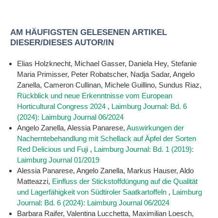
AM HÄUFIGSTEN GELESENEN ARTIKEL
DIESER/DIESES AUTOR/IN
Elias Holzknecht, Michael Gasser, Daniela Hey, Stefanie
Maria Primisser, Peter Robatscher, Nadja Sadar, Angelo
Zanella, Cameron Cullinan, Michele Guillino, Sundus Riaz,
Rückblick und neue Erkenntnisse vom European
Horticultural Congress 2024
,
Laimburg Journal: Bd. 6
(2024): Laimburg Journal 06/2024
Angelo Zanella, Alessia Panarese,
Auswirkungen der
Nacherntebehandlung mit Schellack auf Äpfel der Sorten
Red Delicious und Fuji
,
Laimburg Journal: Bd. 1 (2019):
Laimburg Journal 01/2019
Alessia Panarese, Angelo Zanella, Markus Hauser, Aldo
Matteazzi,
Einfluss der Stickstoffdüngung auf die Qualität
und Lagerfähigkeit von Südtiroler Saatkartoffeln
,
Laimburg
Journal: Bd. 6 (2024): Laimburg Journal 06/2024
Barbara Raifer, Valentina Lucchetta, Maximilian Loesch,