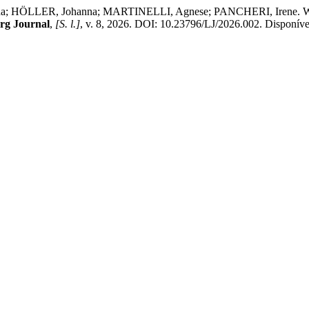
 HÖLLER, Johanna; MARTINELLI, Agnese; PANCHERI, Irene. Wie man
rg Journal
,
[S. l.]
, v. 8, 2026. DOI: 10.23796/LJ/2026.002. Disponível