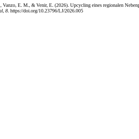
, D., Vanzo, E. M., & Venir, E. (2026). Upcycling eines regionalen Neb
al
,
8
. https://doi.org/10.23796/LJ/2026.005